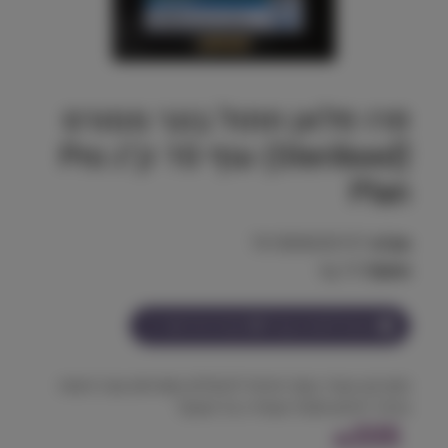
פרו פלאן חתול בוגר מסורס
(Sterilisedֿ) עוף 10 ק"ג Pro
Plan
מק"ט:
7613036520157
משקל:
10 kg
הצטרף למועדון וקבל
335
נקודות על מוצר זה
מזון יבש עשיר בעוף איכותי לחתולים מסורסים עם רגישות
עיכול, לאיזון תזונתי ושמירה על משקל
335
₪