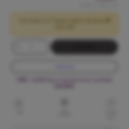
מחיר ל 100 גרם:
3.35
₪
🎁 מבצע! קנה 2 שקים במשקל 7 ק"ג ומעלה וקבל
25
הנחה!
₪
כ
+
-
הוספה לסל
מ
ו
ת
קנה עכשיו
ש
ל
משלוח עד הבית חינם בקנייה מעל ₪199 – FREE
פ
DELIVERY
ר
ו
פ
ל
הוסף
א
שאל על
שתף
למועדפים
המוצר
ן
ח