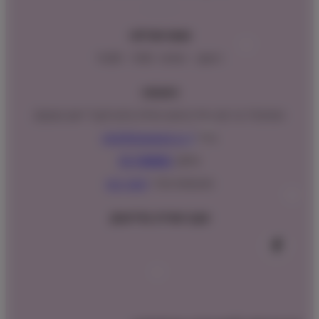
שעות פעילות:
ראשון – חמישי : 9:00 – 16:00
כתובתנו:
המנים 15 בני ציון, חנייה נגישה וגדולה (ניתן לקבל ייעוץ במקום)
מייל:
info@shopipet.co.il
טלפון:
09-7488882
וואטסאפ מהיר:
לחצ/י כאן
עקבו אחרינו בפייסבוק