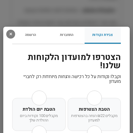
s
e
•
מזון מלא ומאוזן
– מתאים להזנה יומיומית קבועה
dֿ
)
מזון ייעודי לחתולים מסורסים עם רגישות עיכול, המשלב
ע
התאמה תזונתית עם טעם עשיר.
ו
×
צבירת נקודות
התחברות
הרשמה
ף
1
רכיבים
0
הצטרפו למועדון הלקוחות
ק
שלנו!
מידע נוסף
"
ג
וקבלו נקודות על כל רכישה והנחות מיוחדות רק לחברי
P
מועדון
קרא עוד
r
o
P
l
הטבת הצטרפות
הטבת יום הולדת
a
מקבלים ₪22 הנחה בהצטרפות
מקבלים 100 נקודות ביום
n
למועדון
ההולדת שלך
משלוח מהיר
אחריות מלאה
שירות אישי