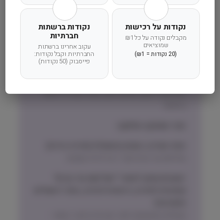
משלוח מהיר
אחריות מלאה
שירות אישי
נקודות על רכישות
נקודות ברשתות
חברתיות
מקבלים נקודה על כל ₪1
שמוציאים
עקוב אחרינו ברשתות
החברתיות וקבל נקודות:
(20 נקודות = ₪1)
זמן אספקה ותנאי רכישה
פייסבוק (50 נקודות)
הרחבנו את אזורי המשלוחים! מדיניות המשלוחים
המדויקת לישוב שלכם תוצג בעת הקלדת הישוב
בהזמנה.
זמני אספקה וחלוקה:
אזור המרכז, השרון והשפלה (חדרה-גדרה)
שליחות עד הבית תוך 1 עד 3 ימי עסקים
ישובים מחוץ לאזורי ״שליחות עד הבית״
(צפונית לחדרה, דרומית לגדרה, אזור ירושלים
והסביבה)
משלוח באמצעות דואר ישראל בדואר רשום –