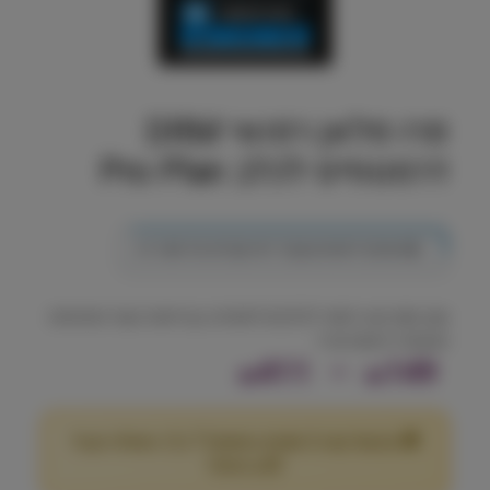
פרו פלאן רפואי DRM
דרמטוזיס לכלב Pro Plan
💎
הצטרף למועדון וקבל 411 נקודות על מוצר זה
שק מזון יבש רפואי לכלבים לתמיכה בבריאות העור והפחתת
תגובות רגישות וגרד
ט
411
–
149
₪
₪
ו
🎁 מבצע! קנה 2 שקים במשקל 7 ק"ג ומעלה וקבל
ו
25
הנחה!
₪