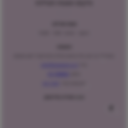
מיקום ושעות פעילות
שעות פעילות:
ראשון – חמישי : 9:00 – 16:00
כתובתנו:
המנים 15 בני ציון, חנייה נגישה וגדולה (ניתן לקבל ייעוץ במקום)
מייל:
info@shopipet.co.il
טלפון:
09-7488882
וואטסאפ מהיר:
לחצ/י כאן
עקבו אחרינו בפייסבוק