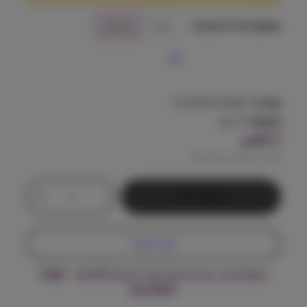
ח
מ
משקל אריזה (ק"ג)
3 ק״ג
12 ק״ג
ח
נקה
י
ר
מק"ט:
7613035154667
משקל:
12 kg
י
411
₪
ם
מחיר ל 100 גרם:
3.43
₪
:
כ
+
-
הוספה לסל
מ
ו
ת
₪
קנה עכשיו
ש
1
ל
משלוח עד הבית חינם בקנייה מעל ₪199 – FREE
פ
4
DELIVERY
ר