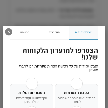
העור ובהתחדשות תקינה
ל
כ
•
מתאים לליווי וטרינרי
– חלק מסדרת תזונה קלינית
ל
למצבים עוריים מורכבים
ב
P
העניקו לכלבכם תמיכה תזונתית ממוקדת להרגעת העור
r
×
ושיפור איכות החיים לאורך זמן.
צבירת נקודות
התחברות
הרשמה
o
P
l
רכיבים
הצטרפו למועדון הלקוחות
a
שלנו!
n
מידע נוסף
וקבלו נקודות על כל רכישה והנחות מיוחדות רק לחברי
מועדון
קרא עוד
הטבת הצטרפות
הטבת יום הולדת
מקבלים ₪22 הנחה בהצטרפות
מקבלים 100 נקודות ביום
למועדון
ההולדת שלך