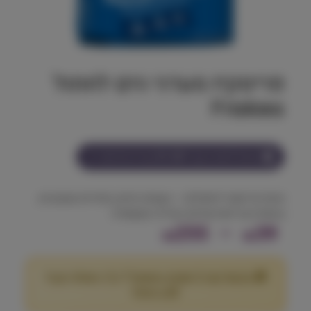
פריסקיז מעדני הים לחתול
Friskies
הצטרף למועדון וקבל
39-255
נקודות על מוצר זה
חטיף פריסקיז לחתולים – טעמים ימיים, קלוריות מבוקרות,
בטאורין ובריאות שיניים באריזה אקונומית.
ט
255
–
39
₪
₪
ו
🎁 מבצע! קנה 2 שקים במשקל 7 ק"ג ומעלה וקבל
ו
25
הנחה!
₪