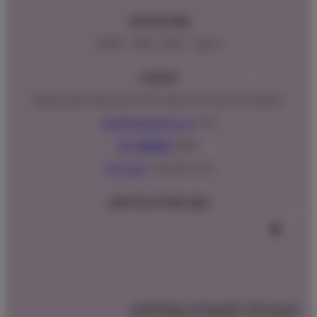
שעות פעילות:
ראשון – חמישי : 9:00 – 16:00
כתובתנו:
המנים 15 בני ציון, חנייה נגישה וגדולה (ניתן לקבל ייעוץ במקום)
מייל:
info@shopipet.co.il
טלפון:
09-7488882
וואטסאפ מהיר:
לחצ/י כאן
עקבו אחרינו בפייסבוק
הצטרפו למועדון שופיפט