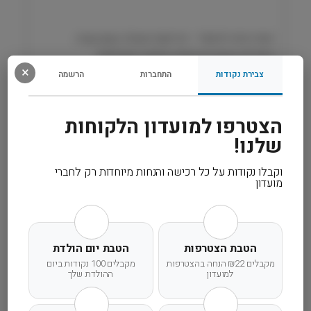
s
חוויה ימית לחתול – פריסקיז משלב טעם עשיר,
קלוריות מבוקרות ונוחות שימוש מושלמת!
×
צבירת נקודות
התחברות
הרשמה
רכיבים
הצטרפו למועדון הלקוחות
מידע נוסף
שלנו!
וקבלו נקודות על כל רכישה והנחות מיוחדות רק לחברי
קרא עוד
מועדון
הטבת הצטרפות
הטבת יום הולדת
מקבלים ₪22 הנחה בהצטרפות
מקבלים 100 נקודות ביום
משלוח מהיר
אחריות מלאה
שירות אישי
למועדון
ההולדת שלך