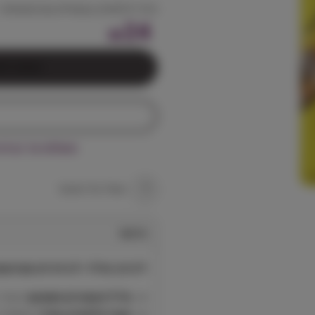
כדורי פלסטיק צבעוניים עם פעמונים– 
24
₪
הוספה לס
משלוח עד הבית חינם בקניי
שאל על המוצר
תיאור
ליבינג וורלד- 4 כדורים עם פעמון לתוכים Living World
צליל פעמונים מתמשך:
מבדר,
עשוי פלסטיק עמיד:
מתמודד ע