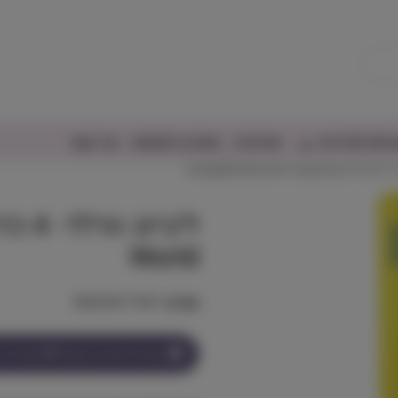
יפורים/דגים
אודותינו
מועדון הלקוחות
צור קשר
Living Wor
World
מק"ט:
80605817081
הצטרף למועדון וקבל
24
נקודות ע