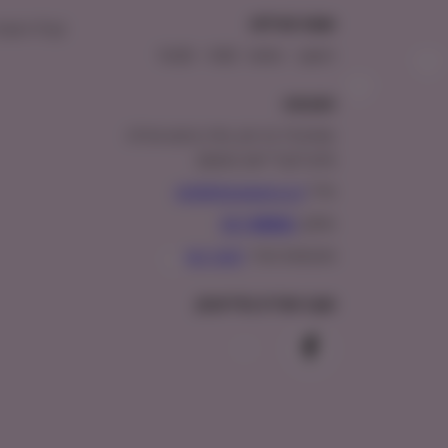
שעות פעילות:
קבלו הטבת
ראשון – חמישי : 9:00 – 16:00
כתובתנו:
המנים 15 בני ציון, חנייה נגישה וגדולה
(ניתן לקבל ייעוץ במקום)
מייל:
info@shopipet.co.il
טלפון:
09-7488882
וואטסאפ מהיר:
לחצ/י כאן
עקבו אחרינו בפייסבוק