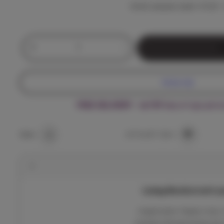
לעידוד תנועה ושעשוע יומיומי.
כ
+
-
ל
מ
ו
ת
קנה עכשיו
ש
ל
ה מעל ₪199 – FREE DELIVERY
ל
י
ב
הוסף למועדפים
שתף
י
נ
ג
ו
ו
ר
ל
 מגרה ומעודד אינטראקציה
ד
ם נשיכות ופעילות יומיומית