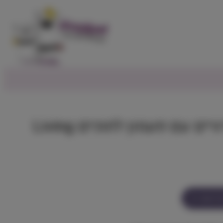
ליבינג וורלד- 4 כדורים עם פעמון לתוכים Living
ל מוצר זה