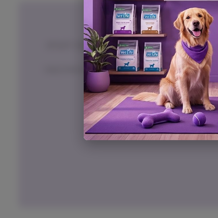
L
i
ים
v
i
, בתוך 14 יום,
באריזתם המקורית
ובכפוף לתשלום
n
g
ל המוצר בעת החזרה, למעט אם נובע מפגם מהותי במוצר.
W
o
r
l
d