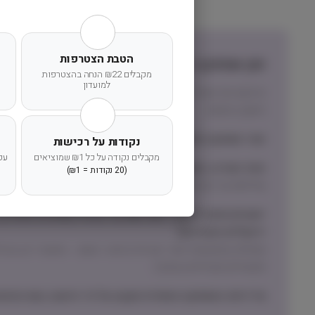
הטבת הצטרפות
זמן אספקה ותנאי רכישה
מקבלים ₪22 הנחה בהצטרפות
למועדון
הרחבנו את אזורי המשלוחים! מדיניות המשלוחים המדויקת לי
הישוב בהזמנה.
זמני אספקה וחלוקה:
נקודות על רכישות
מקבלים נקודה על כל ₪1 שמוציאים
עק
אזור המרכז, השרון והשפלה (חדרה-גדרה)
(20 נקודות = ₪1)
שליחות עד הבית תוך 1 עד 3 ימי עסקים
ישובים מחוץ לאזורי ״שליחות עד הבית״ (צפונית לחדרה, 
ירושלים והסביבה)
תכשירים ואביזרים בעיקר)
מדיניות האספקה הסופית תקבע על פי הישוב בעת ההזמנ