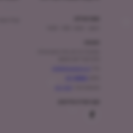
שעות פעילות:
קבלו הטבת
ראשון – חמישי : 9:00 – 16:00
כתובתנו:
המנים 15 בני ציון, חנייה נגישה וגדולה
(ניתן לקבל ייעוץ במקום)
מייל:
info@shopipet.co.il
טלפון:
09-7488882
וואטסאפ מהיר:
לחצ/י כאן
עקבו אחרינו בפייסבוק