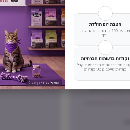
הטבת יום הולדת
מדיניות החזרת מוצר
מקבלים 100 נקודות ביום ההולדת
שלך
שוב שלכם תוצג בעת הקלדת
ניתן להחזיר מוצרים אשר לא נפתחו
דמי ביטול עסקה על פי החוק.
הלקוח ישא בעלות המשלוח ש
נקודות ברשתות חברתיות
וב אחרינו ברשתות החברתיות וקבל
נקודות: פייסבוק (50 נקודות)
מופעל על ידי
Clubigo
דרומית לגדרה, אזור
משלוח באמצעות דואר ישראל בדואר רשום – אפשרי רק חבילות עד 2.5 קילו (שימורים,
ה.