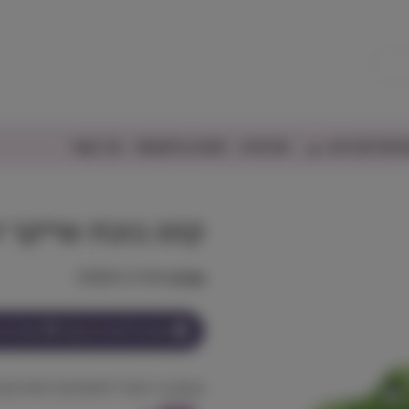
יפורים/דגים
אודותינו
מועדון הלקוחות
צור קשר
קונג בובת שייקר דרקו
מק"ט:
35585214184
הצטרף למועדון וקבל
99
נקודות ע
צעצוע רך ועמיד למשחקים אינטרקטי