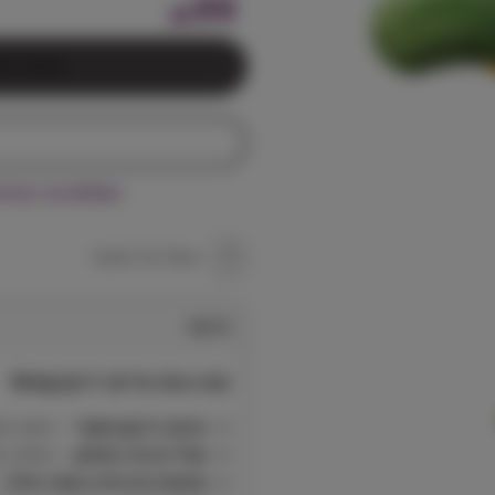
99
₪
הוספה לס
משלוח עד הבית חינם בקניי
שאל על המוצר
תיאור
קונג בובת שייקר דרקון Kong
עיצוב דרקון מקורי
– מושך תשו
שלד פנימי מחוזק
– מספק עמ
צפצפה פנימית באורך מלא
–