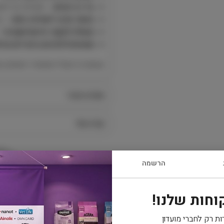
בד רך ונעים
– מושלם גם למשח
צוואר ארוך לאחיזה נוחה
– מ
מעולה לקשר אינטראקטיבי
–
מתאים לכלבים בינוניים וגדו
צעצוע רך ועמיד שמעורר משחק טב
מפרט טכני
קרא עוד
הרשמה
וחות שלנו!
משלוח
ות רק לחברי מועדון