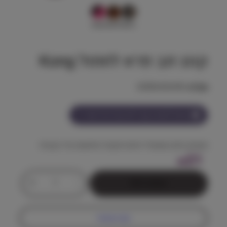
קונג זנב פרא לחתול Kong
מק"ט:
35585450490
הצטרף למועדון וקבל
21
נקודות על מוצר זה
משחק חכם שמעודד אינטראקציה ותחושת ציד טבעית
21
₪
כ
+
-
הוספה לסל
מ
ו
ת
קנה עכשיו
ש