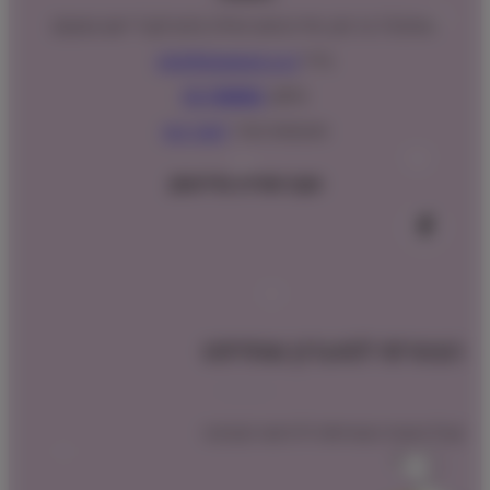
המנים 15 בני ציון, חנייה נגישה וגדולה (ניתן לקבל ייעוץ במקום)
מייל:
info@shopipet.co.il
טלפון:
09-7488882
וואטסאפ מהיר:
לחצ/י כאן
עקבו אחרינו בפייסבוק
הצטרפו למועדון שופיפט
קבלו הטבת הצטרפות לרכישה הקרובה