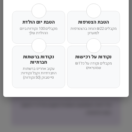
המדויקת לישוב שלכם תוצג בעת הקלדת הישוב
בהזמנה.
הטבת הצטרפות
הטבת יום הולדת
זמני אספקה וחלוקה:
מקבלים ₪22 הנחה בהצטרפות
מקבלים 100 נקודות ביום
למועדון
ההולדת שלך
אזור המרכז, השרון והשפלה (חדרה-גדרה)
שליחות עד הבית תוך 1 עד 3 ימי עסקים
ישובים מחוץ לאזורי ״שליחות עד הבית״
נקודות על רכישות
נקודות ברשתות
חברתיות
(צפונית לחדרה, דרומית לגדרה, אזור ירושלים
מקבלים נקודה על כל ₪1
שמוציאים
עקוב אחרינו ברשתות
והסביבה)
החברתיות וקבל נקודות:
פייסבוק (50 נקודות)
משלוח באמצעות דואר ישראל בדואר רשום –
אפשרי רק חבילות עד 2.5 קילו (שימורים,
תכשירים ואביזרים בעיקר)
מדיניות האספקה הסופית תקבע על פי הישוב
בעת ההזמנה.