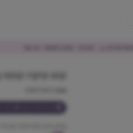
יפורים/דגים
אודותינו
מועדון הלקוחות
צור קשר
קונג קיקרו קונגה Kong
מק"ט:
35585418032
הצטרף למועדון וקבל
38
נקודות ע
צעצוע בעיטה אינטראקטיבי עם קול ר