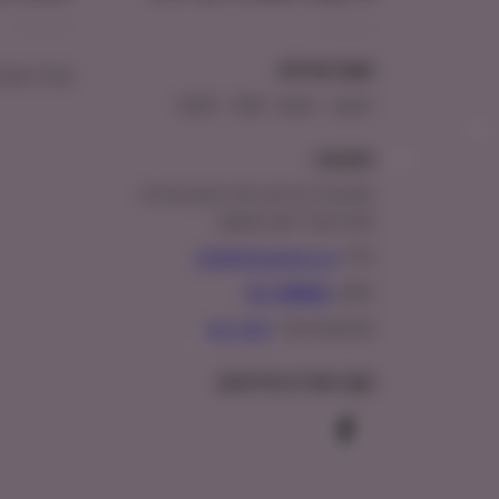
שעות פעילות:
קבלו הטבת
ראשון – חמישי : 9:00 – 16:00
כתובתנו:
המנים 15 בני ציון, חנייה נגישה וגדולה
(ניתן לקבל ייעוץ במקום)
מייל:
info@shopipet.co.il
טלפון:
09-7488882
וואטסאפ מהיר:
לחצ/י כאן
עקבו אחרינו בפייסבוק