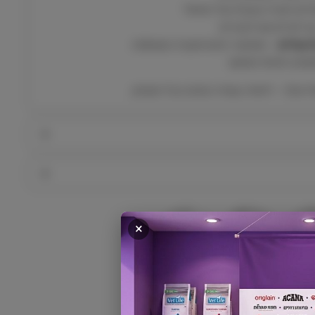
דים חקירה טבעית של החתול.
ה
K
 לגורים וגם לבוגרים.
o
לבעלים
– מאפשר אינטראקציה משותפת.
n
חק יומיומי ממושך.
g
 שלך – לחוויה עשירה ומהנה בכל משחק.
×
 מהיר
שירות אישי
אחריות מלאה