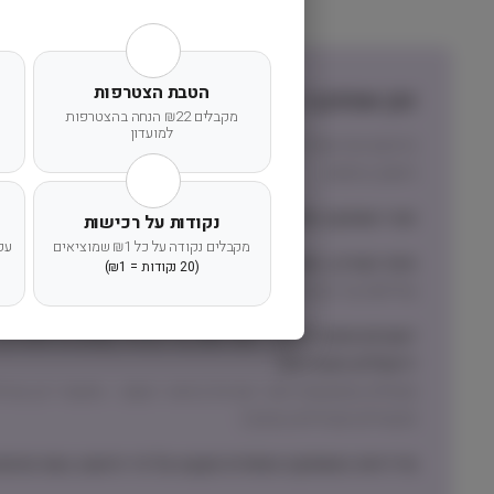
הטבת הצטרפות
זמן אספקה ותנאי רכישה
מקבלים ₪22 הנחה בהצטרפות
למועדון
הרחבנו את אזורי המשלוחים! מדיניות המשלוחים המדויקת לי
הישוב בהזמנה.
זמני אספקה וחלוקה:
נקודות על רכישות
מקבלים נקודה על כל ₪1 שמוציאים
עק
אזור המרכז, השרון והשפלה (חדרה-גדרה)
(20 נקודות = ₪1)
שליחות עד הבית תוך 1 עד 3 ימי עסקים
ישובים מחוץ לאזורי ״שליחות עד הבית״ (צפונית לחדרה, 
ירושלים והסביבה)
תכשירים ואביזרים בעיקר)
מדיניות האספקה הסופית תקבע על פי הישוב בעת ההזמנ