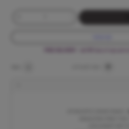
כ
+
-
ל
מ
ו
ת
קנה עכשיו
ש
ל
ה מעל ₪199 – FREE DELIVERY
ק
ו
נ
הוסף למועדפים
שתף
ג
ק
י
ק
ר
ו
ק
– מתאים לאחיזת רגליים אחוריות.
ו
מגביר משיכה ועניין בצעצוע.
נ
רוי חושי למשחק מהנה.
ג