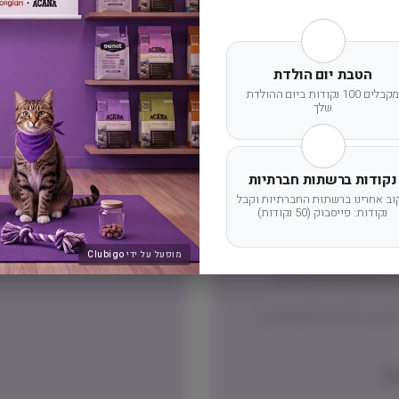
הטבת יום הולדת
מדיניות החזרת מוצר
מקבלים 100 נקודות ביום ההולדת
שלך
שוב שלכם תוצג בעת הקלדת
ניתן להחזיר מוצרים אשר לא נפתחו
דמי ביטול עסקה על פי החוק.
הלקוח ישא בעלות המשלוח ש
נקודות ברשתות חברתיות
וב אחרינו ברשתות החברתיות וקבל
נקודות: פייסבוק (50 נקודות)
מופעל על ידי
Clubigo
דרומית לגדרה, אזור
משלוח באמצעות דואר ישראל בדואר רשום – אפשרי רק חבילות עד 2.5 קילו (שימורים,
ה.