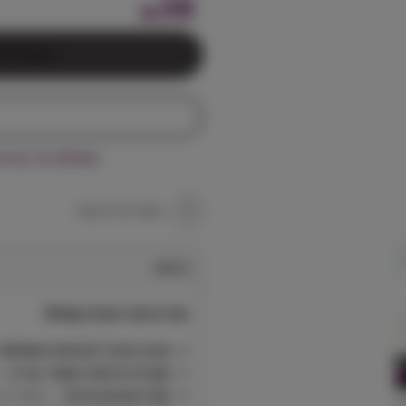
38
₪
הוספה לס
משלוח עד הבית חינם בקניי
שאל על המוצר
תיאור
קונג קיקרו קונגה Kong
מבנה ארוך לבעיטה מושלמת
קטניפ איכותי מעורר עניין
– 
קול רשרוש פנימי
– מוסיף גי