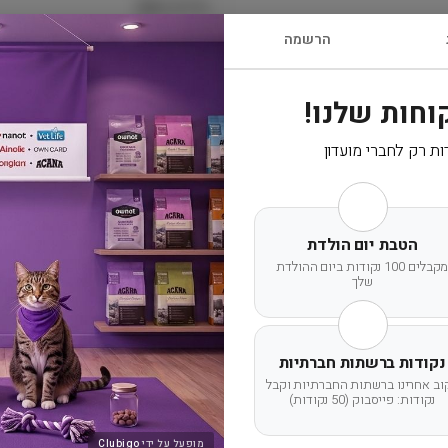
מידע נוסף
הרשמה
קרא עוד
וחות שלנו!
ועוד
ות רק לחברי מועדון
הטבת יום הולדת
מקבלים 100 נקודות ביום ההולדת
משלוח
שלך
נקודות ברשתות חברתיות
וב אחרינו ברשתות החברתיות וקבל
נקודות: פייסבוק (50 נקודות)
מדיניות החזרת מוצר
מופעל על ידי
Clubigo