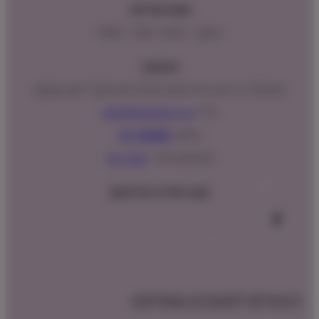
שעות פעילות:
ראשון – חמישי : 9:00 – 16:00
כתובתנו:
המנים 15 בני ציון, חנייה נגישה וגדולה (ניתן לקבל ייעוץ במקום)
מייל:
info@shopipet.co.il
טלפון:
09-7488882
וואטסאפ מהיר:
לחצ/י כאן
עקבו אחרינו בפייסבוק
הצטרפו למועדון שופיפט