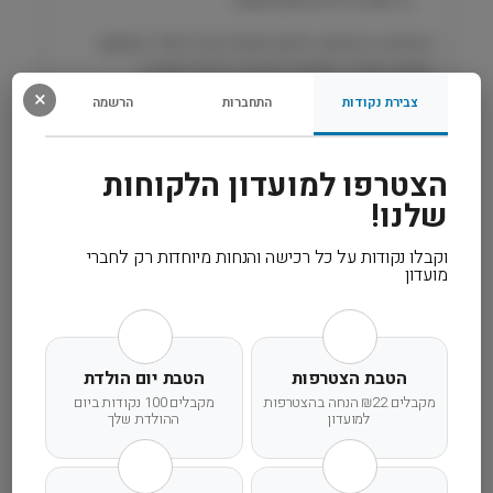
C
a
השילוב בין סיבים, חלבון איכותי וערך קלורי מותאם
n
מספק תמיכה תזונתית מקיפה לניהול סוכרת.
i
×
צבירת נקודות
התחברות
הרשמה
n
רכיבים
הצטרפו למועדון הלקוחות
מידע נוסף
שלנו!
וקבלו נקודות על כל רכישה והנחות מיוחדות רק לחברי
קרא עוד
מועדון
הטבת הצטרפות
הטבת יום הולדת
מקבלים ₪22 הנחה בהצטרפות
מקבלים 100 נקודות ביום
משלוח מהיר
אחריות מלאה
שירות אישי
למועדון
ההולדת שלך