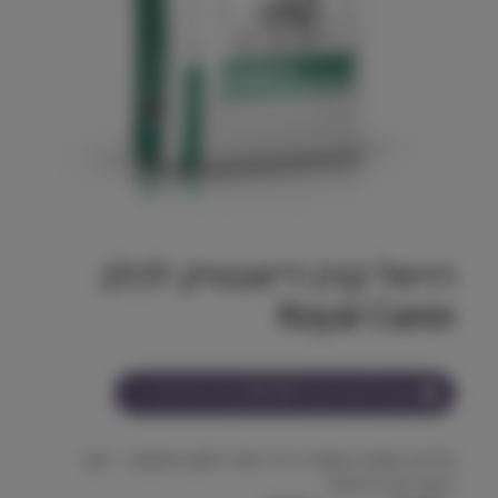
רויאל קנין דיאבטיק לכלב
Royal Canin
הצטרף למועדון וקבל
375-553
נקודות על מוצר זה
שליטה בסוכרת ושמירה על רמות גלוקוז מאוזנות – מזון
רפואי יבש לכלבים.