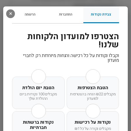
ן
ולהפחתת סיכון לאבנים.
4
×
ק
צבירת נקודות
התחברות
הרשמה
״
רכיבים
ג
הצטרפו למועדון הלקוחות
R
מידע נוסף
o
שלנו!
y
a
וקבלו נקודות על כל רכישה והנחות מיוחדות רק לחברי
l
מועדון
C
a
n
משלוח מהיר
אחריות מלאה
שירות אישי
i
הטבת הצטרפות
הטבת יום הולדת
n
מקבלים ₪22 הנחה בהצטרפות
מקבלים 100 נקודות ביום
למועדון
ההולדת שלך
זמן אספקה ותנאי רכישה
נקודות על רכישות
נקודות ברשתות
חברתיות
מקבלים נקודה על כל ₪1
הרחבנו את אזורי המשלוחים! מדיניות המשלוחים