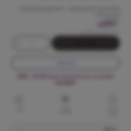
פתרון יומיומי לכלבים קטנים – דילול שתן, המסה ומניעת
אבנים בכליות.
257
₪
מחיר ל 100 גרם:
6.43
₪
כ
+
-
הוספה לסל
מ
ו
ת
קנה עכשיו
ש
ל
משלוח עד הבית חינם בקנייה מעל ₪199 – FREE
ר
DELIVERY
ו
י
א
ל
הוסף
ק
שאל על
שתף
למועדפים
המוצר
נ
י
ן
תיאור