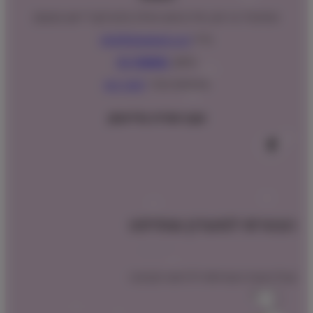
המנים 15 בני ציון, חנייה נגישה וגדולה (ניתן לקבל ייעוץ במקום)
מייל:
info@shopipet.co.il
טלפון:
09-7488882
וואטסאפ מהיר:
לחצ/י כאן
עקבו אחרינו בפייסבוק
הצטרפו למועדון שופיפט
קבלו הטבת הצטרפות לרכישה הקרובה