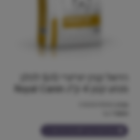
רויאל קנין יורינרי S/O לכלב
מגזע קטן 4 ק״ג Royal Canin
מק"ט:
3182550780964
משקל:
4 kg
הצטרף למועדון וקבל
257
נקודות על מוצר זה