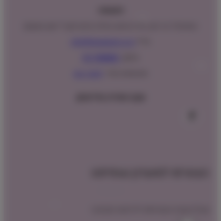
כתובתנו:
המנים 15 בני ציון, חנייה נגישה וגדולה (ניתן לקבל ייעוץ במקום)
מייל:
info@shopipet.co.il
טלפון:
09-7488882
וואטסאפ מהיר:
לחצ/י כאן
עקבו אחרינו בפייסבוק
הצטרפו למועדון שופיפט
קבלו הטבת הצטרפות לרכישה הקרובה