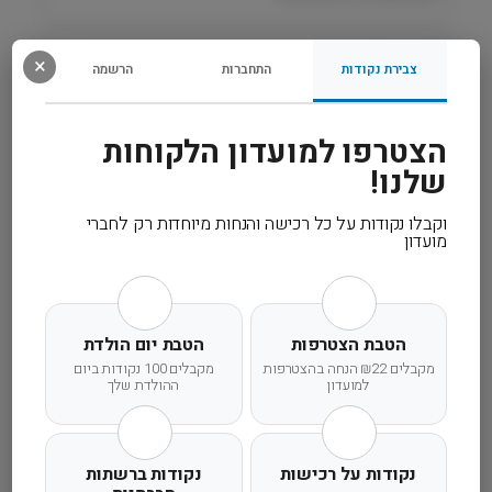
l
C
רכיבים
a
×
צבירת נקודות
התחברות
הרשמה
n
i
מידע נוסף
n
הצטרפו למועדון הלקוחות
שלנו!
קרא עוד
וקבלו נקודות על כל רכישה והנחות מיוחדות רק לחברי
מועדון
משלוח מהיר
אחריות מלאה
שירות אישי
הטבת הצטרפות
הטבת יום הולדת
מקבלים ₪22 הנחה בהצטרפות
מקבלים 100 נקודות ביום
למועדון
ההולדת שלך
זמן אספקה ותנאי רכישה
נקודות על רכישות
נקודות ברשתות