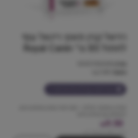
רויאל קנין פאוץ רינאל עוף
לחתול 85 גר׳ Royal Canin
מק"ט:
9003579000458
משקל:
0.085 kg
הצטרף למועדון וקבל
9
נקודות על מוצר זה
תמיכה בתפקוד הכליות – מזון רפואי טעים בנתחים ברוטב
לחתולים עם מחלת כליות.
9.50
₪
מחיר ל 100 גרם:
11.18
₪