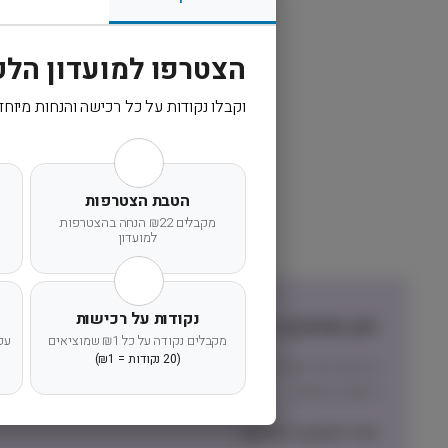
הצטרפו למועדון הלק
וקבלו נקודות על כל רכישה והנחות מיוחד
הטבת הצטרפות
מקבלים ₪22 הנחה בהצטרפות
למועדון
נקודות על רכישות
זמן אספקה ותנאי רכישה
מקבלים נקודה על כל ₪1 שמוציאים
עק
(20 נקודות = ₪1)
הרחבנו את אזורי המשלוחים! מדיניות המשלוחים המדויקת לי
הישוב בהזמנה.
זמני אספקה וחלוקה: