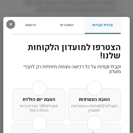
השילוב בין דלות שומן, עיכול קל ומרקם רטוב מעודד
ל
אכילה ותומך בשיקום מערכת העיכול ביום־יום.
ש
ו
×
צבירת נקודות
התחברות
הרשמה
מ
רכיבים
ן
ל
הצטרפו למועדון הלקוחות
מידע נוסף
כ
ל
שלנו!
ב
קרא עוד
4
וקבלו נקודות על כל רכישה והנחות מיוחדות רק לחברי
מועדון
1
0
ג
ר
׳
הטבת הצטרפות
הטבת יום הולדת
משלוח מהיר
אחריות מלאה
שירות אישי
R
מקבלים ₪22 הנחה בהצטרפות
מקבלים 100 נקודות ביום
o
למועדון
ההולדת שלך
y
a
l