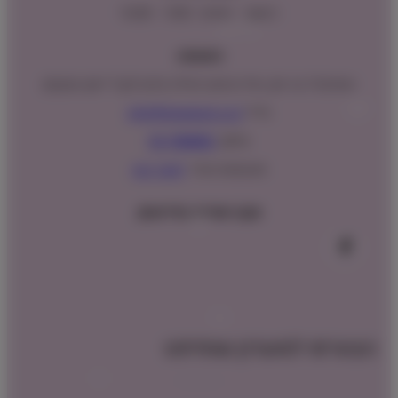
ראשון – חמישי : 9:00 – 16:00
כתובתנו:
המנים 15 בני ציון, חנייה נגישה וגדולה (ניתן לקבל ייעוץ במקום)
מייל:
info@shopipet.co.il
טלפון:
09-7488882
וואטסאפ מהיר:
לחצ/י כאן
עקבו אחרינו בפייסבוק
הצטרפו למועדון שופיפט