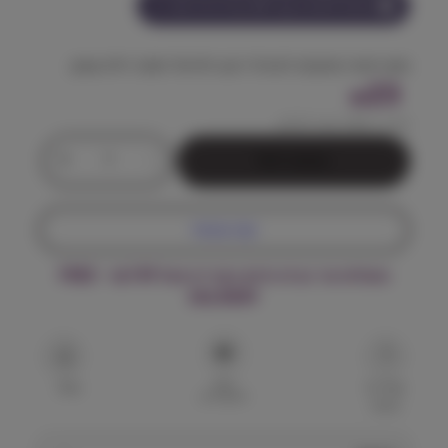
הצטרף למועדון וקבל
23
נקודות על מוצר זה
מזון רפואי מתקדם לעיכול רגוע ולניהול תזונה דלת שומן.
23
₪
מחיר ל 100 גרם:
5.61
₪
כ
+
-
הוספה לסל
מ
ו
ת
קנה עכשיו
ש
ל
משלוח עד הבית חינם בקנייה מעל ₪199 – FREE
ר
DELIVERY
ו
י
א
ל
הוסף
ק
שאל על
שתף
למועדפים
המוצר
נ
י