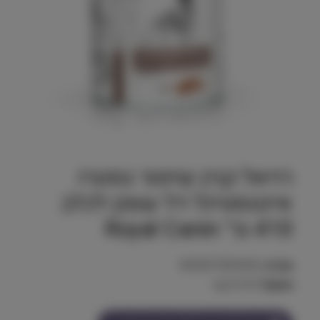
רויאל קנין שימור גסטרו
אינטסטינל דל שומן לכלב
410 גר׳ Royal Canin
מק"ט:
9003579309452
משקל:
0.410 kg