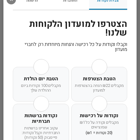
צבירת נקודות
התחברות
הרשמה
s
קרא עוד
הצטרפו למועדון הלקוחות
שלנו!
וקבלו נקודות על כל רכישה והנחות מיוחדות רק לחברי
מועדון
משלוח מהיר
אחריות מלאה
שירות אישי
הטבת הצטרפות
הטבת יום הולדת
מקבלים ₪22 הנחה בהצטרפות
מקבלים 100 נקודות ביום
למועדון
ההולדת שלך
זמן אספקה ותנאי רכישה
הרחבנו את אזורי המשלוחים! מדיניות המשלוחים
נקודות על רכישות
נקודות ברשתות
המדויקת לישוב שלכם תוצג בעת הקלדת הישוב
חברתיות
מקבלים נקודה על כל ₪1
בהזמנה.
שמוציאים
עקוב אחרינו ברשתות
החברתיות וקבל נקודות:
(20 נקודות = ₪1)
זמני אספקה וחלוקה:
פייסבוק (50 נקודות)